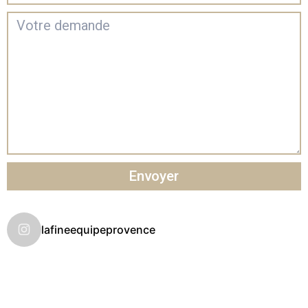
Envoyer
lafineequipeprovence